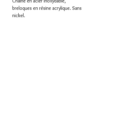
Chaîne en acier inoxydable,
breloques en résine acrylique. Sans
nickel.
Foire aux questions
Mentions légales et CGV
Formulaire de rétractation
Paiement sécurisé
Livraison rapide
Emballé avec Amour
Envoi international
Basée à St Denis
du payré 85