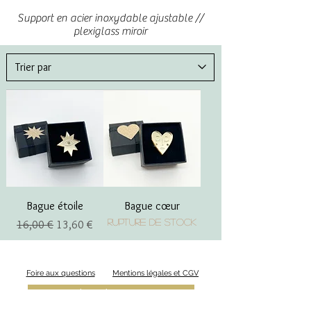
Support en acier inoxydable ajustable //
plexiglass miroir
Bague étoile
Bague cœur
Rupture de stock
Prix original
Prix promotionnel
16,00 €
13,60 €
Foire aux questions
Mentions légales et CGV
Formulaire de rétractation