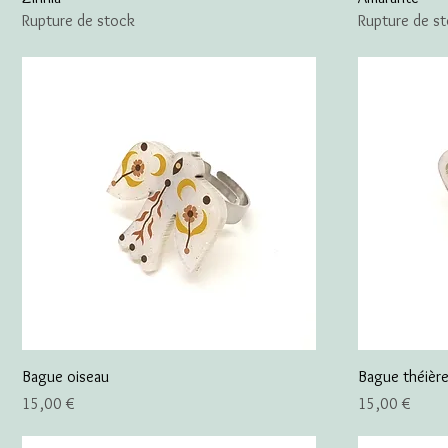
Rupture de stock
Rupture de s
Bague oiseau
Bague théièr
Prix
Prix
15,00 €
15,00 €