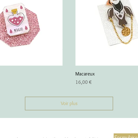
Macareux
Prix
16,00 €
Voir plus
Formulaire