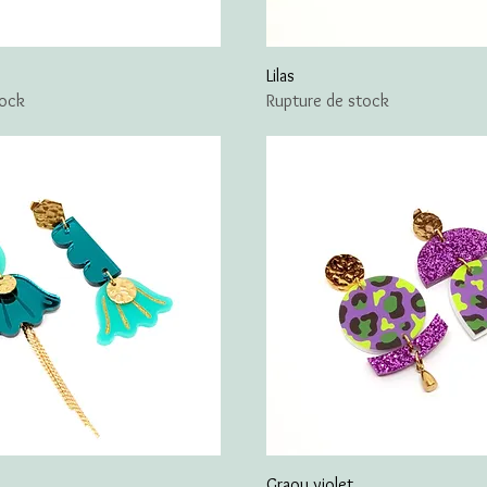
Lilas
tock
Rupture de stock
Graou violet