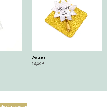
Destinée
Prix
16,00 €
 de rétractation