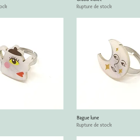
tock
Rupture de stock
e
Bague lune
Rupture de stock