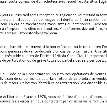
nnuler toute commande d'un acheteur avec lequel il existerait un litig
15 jours au plus tard après réception du règlement. Tout retard raisonn
’acheteur à l’allocation de dommages et intérêts ou à l’annulation d
heteur. En cas de marchandises manquantes ou détériorées, l’acheteu
on à réception des dites marchandises. Ces réserves devront être, en
 cette adresse : storeutopik@gmail,com
ourra être mise en œuvre si la non-exécution ou le retard dans l’e
tions générales de vente découle d’un cas de force majeure. A ce tit
et irrésistible au sens de l’article 1148 du Code Civil. La responsa
 de perturbation ou de grève totale ou partielle des services postau
6 du Code de la Consommation, pour toutes opérations de ventes à
a livraison de sa commande pour faire retour de ce produit au ven
ais de retour. Un bouton "formulaire de rétractation" est disponible à
e et Liberté du 6 janvier 1978, vous bénéficiez d’un droit d’accès, 
uvez les exercer en nous contactant par email ou via le formulaire 