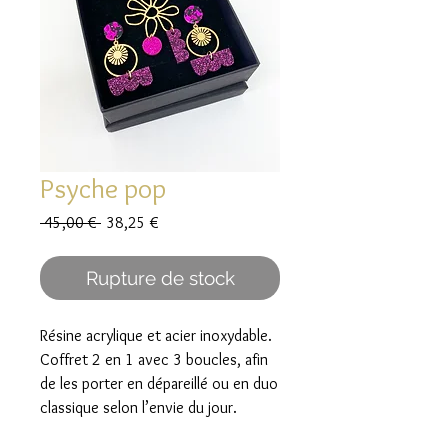
Psyche pop
Prix
Prix
 45,00 € 
38,25 €
original
promotionnel
Rupture de stock
Résine acrylique et acier inoxydable.
Coffret 2 en 1 avec 3 boucles, afin
de les porter en dépareillé ou en duo
classique selon l’envie du jour.