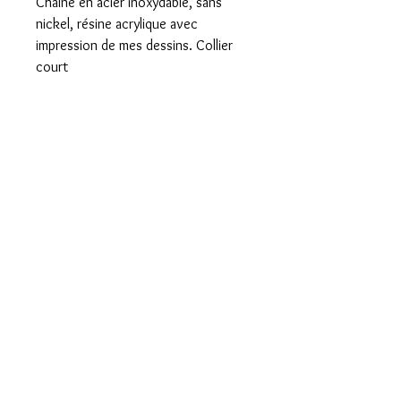
Chaîne en acier inoxydable, sans
nickel, résine acrylique avec
impression de mes dessins. Collier
court
Foire aux questions
Mentions légales et CGV
Formulaire de rétractation
Paiement sécurisé
Livraison rapide
Emballé avec Amour
Envoi international
Basée à St Denis
du payré 85