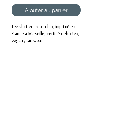
Ajouter au panier
Tee-shirt en coton bio, imprimé en
France à Marseille, certifié oeko tex,
vegan , fair wear.
Foire aux questions
Mentions légales et CGV
Formulaire de rétractation
Paiement sécurisé
Livraison rapide
Emballé avec Amour
Envoi international