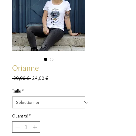
Orianne
Prix
Prix
 30,00 € 
24,00 €
original
promotionnel
Taille
*
Quantité
*