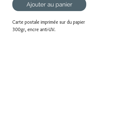
Ajouter au panier
Carte postale imprimée sur du papier
300gr, encre anti-UV.
Foire aux questions
Mentions légales et CGV
Formulaire de rétractation
Paiement sécurisé
Livraison rapide
Emballé avec Amour
Envoi international
Basée à St Denis