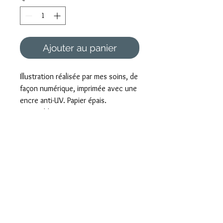
Ajouter au panier
Illustration réalisée par mes soins, de
façon numérique, imprimée avec une
encre anti-UV. Papier épais.
Disponible en format A4 et A3.
Foire aux questions
Mentions légales et CGV
Formulaire de rétractation
Paiement sécurisé
Livraison rapide