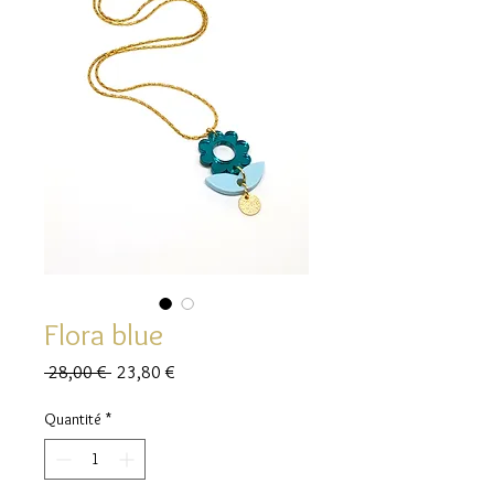
Flora blue
Prix
Prix
 28,00 € 
23,80 €
original
promotionnel
Quantité
*