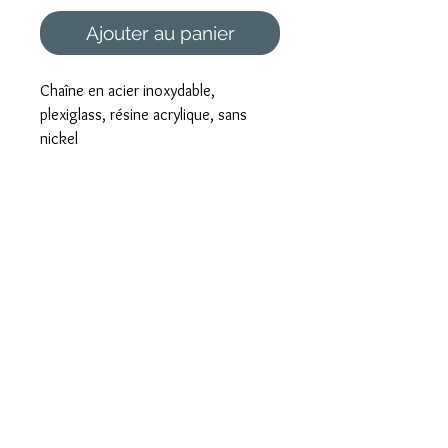
Ajouter au panier
Chaîne en acier inoxydable,
plexiglass, résine acrylique, sans
nickel
Foire aux questions
Mentions légales et CGV
Formulaire de rétractation
Paiement sécurisé
Livraison rapide
Emballé avec Amour
Envoi international