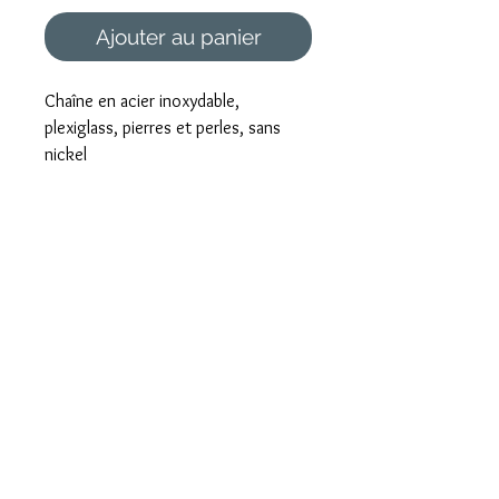
Ajouter au panier
Chaîne en acier inoxydable,
plexiglass, pierres et perles, sans
nickel
Foire aux questions
Mentions légales et CGV
Formulaire de rétractation
Paiement sécurisé
Livraison rapide
Emballé avec Amour
Envoi international