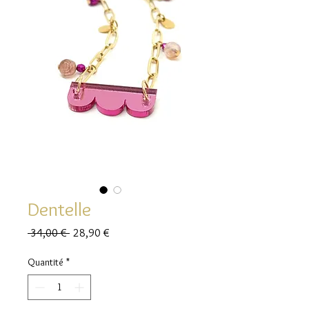
Dentelle
Prix
Prix
 34,00 € 
28,90 €
original
promotionnel
Quantité
*