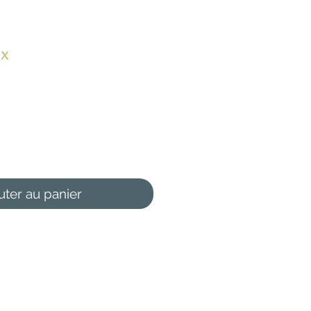
ux
ix
omotionnel
uter au panier