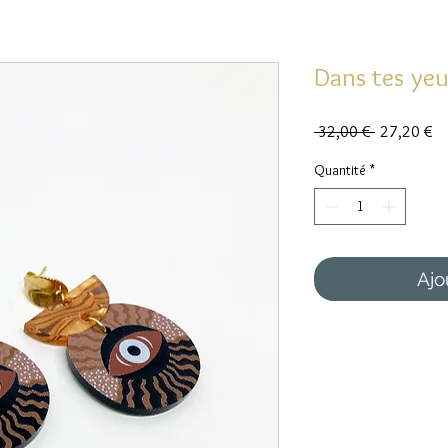
Dans tes ye
Prix
Pr
 32,00 € 
27,20 €
original
pr
Quantité
*
Ajo