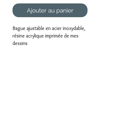
Ajouter au panier
Bague ajustable en acier inoxydable,
résine acrylique imprimée de mes
dessins
Foire aux questions
Mentions légales et CGV
Formulaire de rétractation
Paiement sécurisé
Livraison rapide
Emballé avec Amour
Envoi international