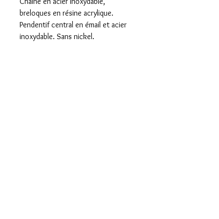
Chaîne en acier inoxydable,
breloques en résine acrylique.
Pendentif central en émail et acier
inoxydable. Sans nickel.
Foire aux questions
Mentions légales et CGV
Formulaire de rétractation
Paiement sécurisé
Livraison rapide
Emballé avec Amour
Envoi international
Basée à St Denis
du payré 85