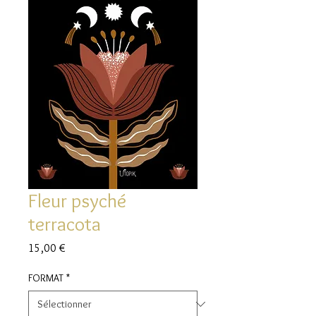
Fleur psyché
terracota
Prix
15,00 €
FORMAT
*