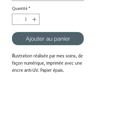
Quantité
*
Ajouter au panier
Illustration réalisée par mes soins, de
façon numérique, imprimée avec une
encre anti-UV. Papier épais.
Disponible en format A4 et A3.
Foire aux questions
Mentions légales et CGV
Formulaire de rétractation
Paiement sécurisé
Livraison rapide